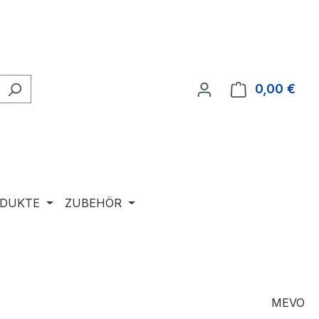
0,00 €
Ware
ODUKTE
ZUBEHÖR
MEVO