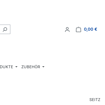
0,00 €
Ware
ODUKTE
ZUBEHÖR
SEITZ