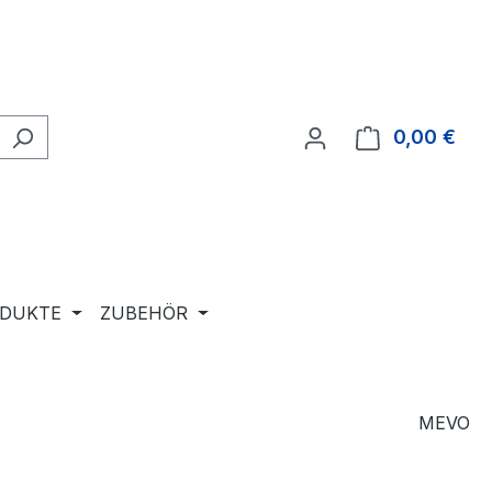
0,00 €
Ware
ODUKTE
ZUBEHÖR
MEVO