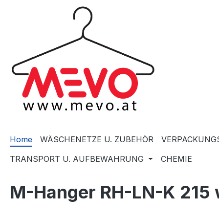
springen
Zur Hauptnavigation springen
Home
WÄSCHENETZE U. ZUBEHÖR
VERPACKUNGS
TRANSPORT U. AUFBEWAHRUNG
CHEMIE
M-Hanger RH-LN-K 215 w