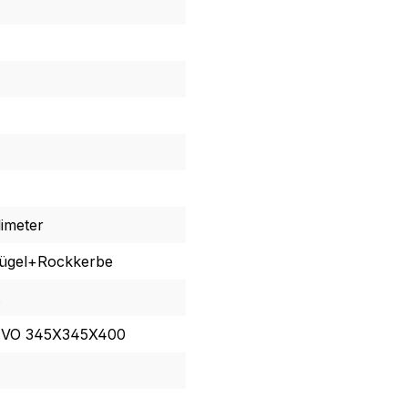
limeter
ügel+Rockkerbe
VO 345X345X400