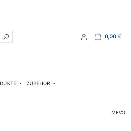
0,00 €
Ware
ODUKTE
ZUBEHÖR
MEVO