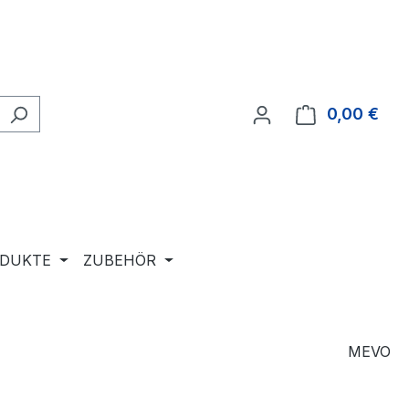
0,00 €
Ware
ODUKTE
ZUBEHÖR
MEVO