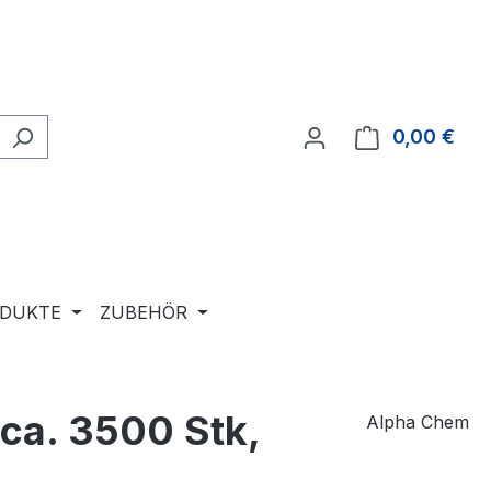
0,00 €
Ware
ODUKTE
ZUBEHÖR
 ca. 3500 Stk,
Alpha Chem