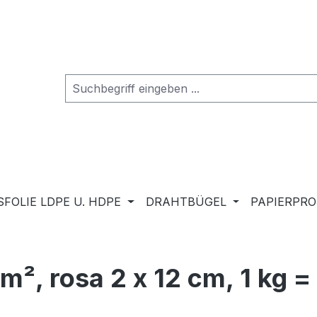
FOLIE LDPE U. HDPE
DRAHTBÜGEL
PAPIERPR
/m², rosa 2 x 12 cm, 1 kg =