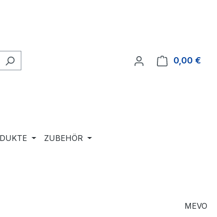
0,00 €
Ware
ODUKTE
ZUBEHÖR
MEVO