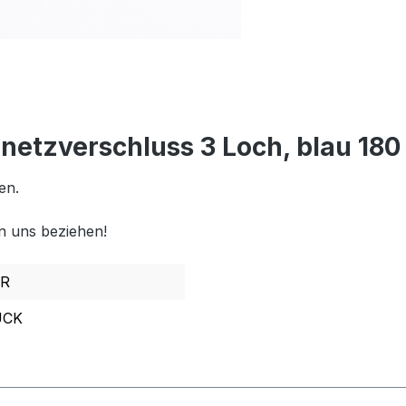
etzverschluss 3 Loch, blau 18
en.
n uns beziehen!
R
ÜCK