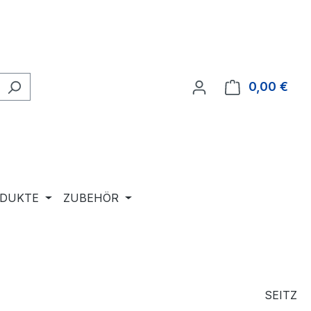
0,00 €
Ware
ODUKTE
ZUBEHÖR
SEITZ