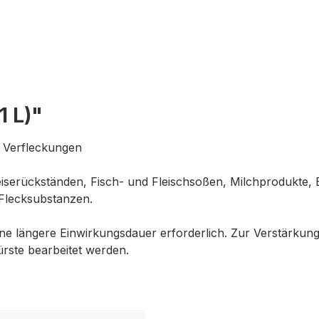
1 L)"
e Verfleckungen
Speiserückständen, Fisch- und Fleischsoßen, Milchprodukte
Flecksubstanzen.
ine längere Einwirkungsdauer erforderlich. Zur Verstärkung
rste bearbeitet werden.